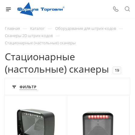
—
—
—
Главная
Каталог
Оборудование для штрих-кодов
—
Сканеры 2D штрих-кодов
Стационарные (настольные) сканеры
Стационарные
(настольные) сканеры
19
ФИЛЬТР